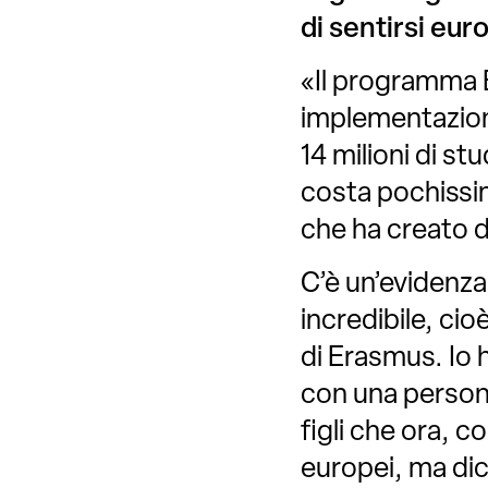
di sentirsi eu
«Il programma 
implementazion
14 milioni di s
costa pochissim
che ha creato de
C’è un’evidenza
incredibile, cio
di Erasmus. Io h
con una person
figli che ora, c
europei, ma dic