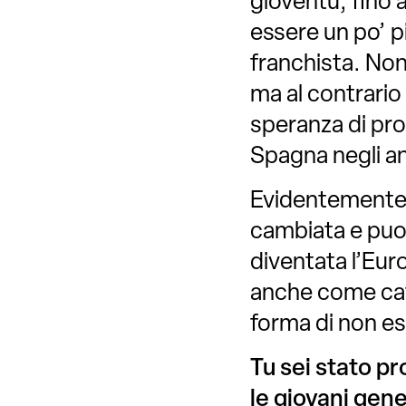
gioventù, fino 
essere un po’ pi
franchista. Non
ma al contrario
speranza di prog
Spagna negli an
Evidentemente n
cambiata e puo
diventata l’Eur
anche come cat
forma di non e
Tu sei stato pr
le giovani gene