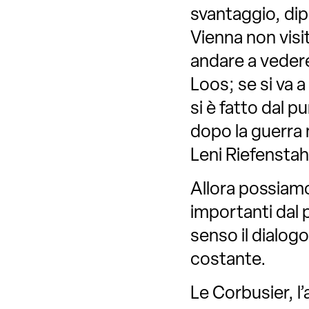
svantaggio, di
Vienna non visi
andare a veder
Loos; se si va a
si è fatto dal p
dopo la guerra 
Leni Riefenstah
Allora possiamo
importanti dal 
senso il dialog
costante.
Le Corbusier, l