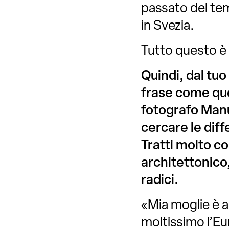
passato del temp
in Svezia.
Tutto questo è i
Quindi, dal tuo
frase come que
fotografo Manu
cercare le diff
Tratti molto co
architettonico, 
radici.
«Mia moglie è a
moltissimo l’Eu