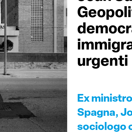
Geopoli
democr
immigra
urgenti
Ex ministro
Spagna, Jo
sociologo 