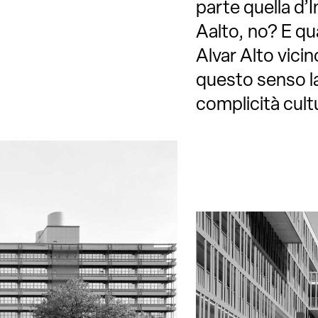
parte quella d’I
Aalto, no? E qua
Alvar Alto vicin
questo senso la
complicità cult